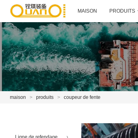
MAISON
PRODUITS
maison
>
produits
>
coupeur de fente
Ligne de refendage