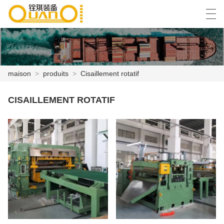
العربية
বাংলা ভাষার
English
Español
maison
>
produits
>
Cisaillement rotatif
MAISON
CISAILLEMENT ROTATIF
PRODUITS
NOUVELLES
CAS
USINE
CONTACTEZ NOUS