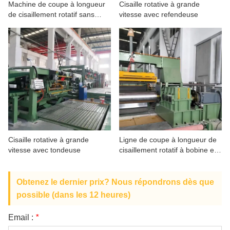
Machine de coupe à longueur
Cisaille rotative à grande
À PROPOS DE NOUS
de cisaillement rotatif sans
vitesse avec refendeuse
marque à grande vitesse
Cisaille rotative à grande
Ligne de coupe à longueur de
vitesse avec tondeuse
cisaillement rotatif à bobine en
acier inoxydable
Obtenez le dernier prix? Nous répondrons dès que
possible (dans les 12 heures)
Email :
*