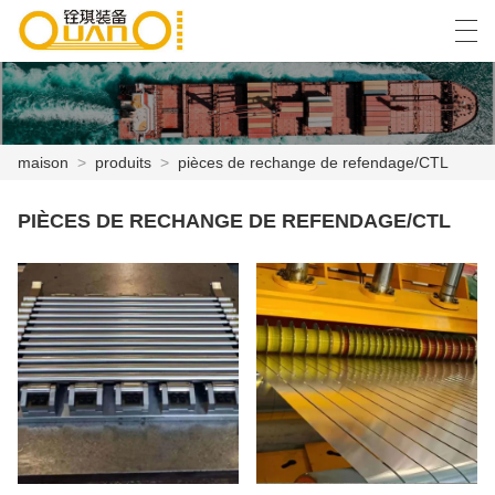
العربية
বাংলা ভাষার
English
Español
maison
>
produits
>
pièces de rechange de refendage/CTL
MAISON
PIÈCES DE RECHANGE DE REFENDAGE/CTL
PRODUITS
NOUVELLES
CAS
USINE
CONTACTEZ NOUS