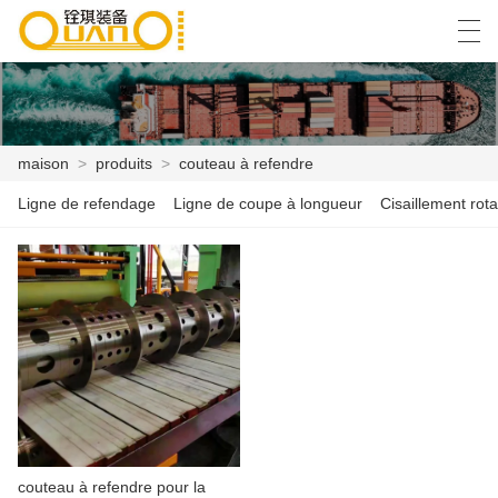
العربية
বাংলা ভাষার
English
Español
maison
>
produits
>
couteau à refendre
Ligne de refendage
Ligne de coupe à longueur
Cisaillement rotat
MAISON
PRODUITS
NOUVELLES
CAS
USINE
CONTACTEZ NOUS
couteau à refendre pour la