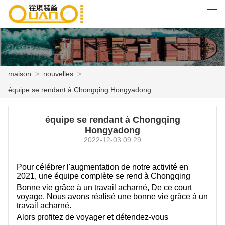
العربية
বাংলা ভাষার
English
Español
maison
>
nouvelles
>
équipe se rendant à Chongqing Hongyadong
MAISON
équipe se rendant à Chongqing
PRODUITS
Hongyadong
2022-12-03 09:29
NOUVELLES
CAS
Pour célébrer l'augmentation de notre activité en
2021, une équipe complète se rend à Chongqing
USINE
Bonne vie grâce à un travail acharné, De ce court
voyage, Nous avons réalisé une bonne vie grâce à un
travail acharné.
CONTACTEZ NOUS
Alors profitez de voyager et détendez-vous