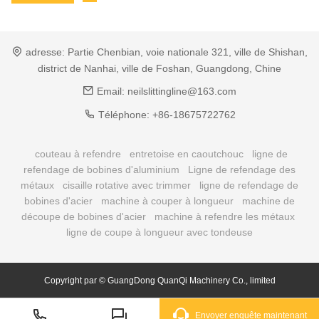
adresse:
Partie Chenbian, voie nationale 321, ville de Shishan,
district de Nanhai, ville de Foshan, Guangdong, Chine
Email:
neilslittingline@163.com
Téléphone:
+86-18675722762
couteau à refendre
entretoise en caoutchouc
ligne de
refendage de bobines d'aluminium
Ligne de refendage des
métaux
cisaille rotative avec trimmer
ligne de refendage de
bobines d'acier
machine à couper à longueur
machine de
découpe de bobines d'acier
machine à refendre les métaux
ligne de coupe à longueur avec tondeuse
Copyright par © GuangDong QuanQi Machinery Co., limited
Envoyer enquête maintenant