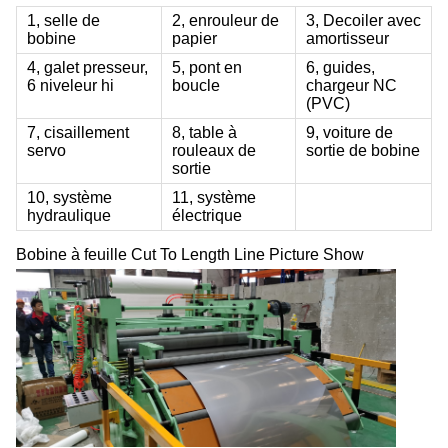
1, selle de
2, enrouleur de
3, Decoiler avec
bobine
papier
amortisseur
4, galet presseur,
5, pont en
6, guides,
6 niveleur hi
boucle
chargeur NC
(PVC)
7, cisaillement
8, table à
9, voiture de
servo
rouleaux de
sortie de bobine
sortie
10, système
11, système
hydraulique
électrique
Bobine à feuille Cut To Length Line Picture Show