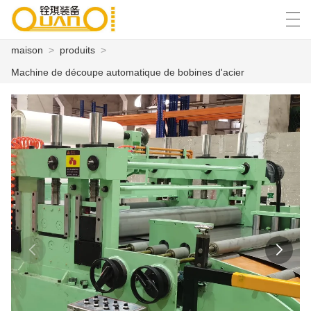
maison
>
produits
>
العربية
বাংলা ভাষার
English
Español
Machine de découpe automatique de bobines d'acier
MAISON
PRODUITS
NOUVELLES
CAS
USINE
CONTACTEZ NOUS